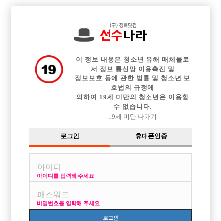

전체 구인정보
중빠 구인정보
아빠방 구인정보
웨이터 구인정보
이력서등록
이력서정보
커뮤니티
광고안내
이 정보 내용은 청소년 유해 매체물로
서 정보 통신망 이용촉진 및
정보보호 등에 관한 법률 및 청소년 보
호법의 규정에
의하여 19세 미만의 청소년은 이용할
수 없습니다.
19세 미만 나가기
로그인
휴대폰인증
아이디를 입력해 주세요
비밀번호를 입력해 주세요
로그인