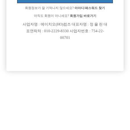
회원정보가 잘 기억나지 않으세요?
아아디/패스워드 찾기
아직도 회원이 아니세요?
회원가입 바로가기
사업자명 : 에이치오(HO)컴즈 대표자명 : 정 율 린 대
표연락처 : 010-2229-8330 사업자번호 : 754-22-
00701
프리미엄 광고
VIP 구인정보
서울-강남구
인천-미추홀구
인천-남동구