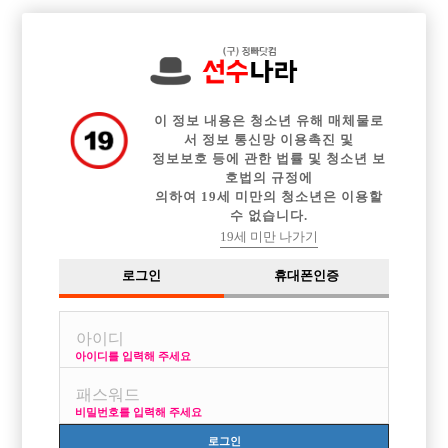

전체 구인정보
중빠 구인정보
아빠방 구인정보
웨이터 구인정보
이력서등록
이력서정보
커뮤니티
광고안내
이 정보 내용은 청소년 유해 매체물로
서 정보 통신망 이용촉진 및
정보보호 등에 관한 법률 및 청소년 보
호법의 규정에
의하여 19세 미만의 청소년은 이용할
수 없습니다.
19세 미만 나가기
로그인
휴대폰인증
아이디를 입력해 주세요
비밀번호를 입력해 주세요
로그인