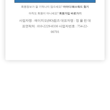
회원정보가 잘 기억나지 않으세요?
아아디/패스워드 찾기
아직도 회원이 아니세요?
회원가입 바로가기
사업자명 : 에이치오(HO)컴즈 대표자명 : 정 율 린 대
표연락처 : 010-2229-8330 사업자번호 : 754-22-
00701
프리미엄 광고
VIP 구인정보
서울-중랑구
서울-관악구
서울-광진구