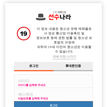

전체 구인정보
중빠 구인정보
아빠방 구인정보
웨이터 구인정보
이력서등록
이력서정보
커뮤니티
광고안내
이 정보 내용은 청소년 유해 매체물로
서 정보 통신망 이용촉진 및
정보보호 등에 관한 법률 및 청소년 보
호법의 규정에
의하여 19세 미만의 청소년은 이용할
수 없습니다.
19세 미만 나가기
로그인
휴대폰인증
아이디를 입력해 주세요
비밀번호를 입력해 주세요
로그인