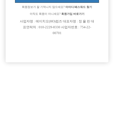
회원정보가 잘 기억나지 않으세요?
아아디/패스워드 찾기
아직도 회원이 아니세요?
회원가입 바로가기
사업자명 : 에이치오(HO)컴즈 대표자명 : 정 율 린 대
표연락처 : 010-2229-8330 사업자번호 : 754-22-
00701
프리미엄 광고
VIP 구인정보
인천-미추홀구
경기-수원시
경기-시흥시