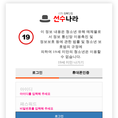

전체 구인정보
중빠 구인정보
아빠방 구인정보
웨이터 구인정보
이력서등록
이력서정보
커뮤니티
광고안내
이 정보 내용은 청소년 유해 매체물로
서 정보 통신망 이용촉진 및
정보보호 등에 관한 법률 및 청소년 보
호법의 규정에
의하여 19세 미만의 청소년은 이용할
수 없습니다.
19세 미만 나가기
로그인
휴대폰인증
아이디를 입력해 주세요
비밀번호를 입력해 주세요
로그인