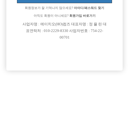
회원정보가 잘 기억나지 않으세요?
아아디/패스워드 찾기
아직도 회원이 아니세요?
회원가입 바로가기
사업자명 : 에이치오(HO)컴즈 대표자명 : 정 율 린 대
표연락처 : 010-2229-8330 사업자번호 : 754-22-
00701
프리미엄 광고
VIP 구인정보
경기-안산시
경기-성남시
서울-광진구