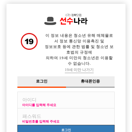

전체 구인정보
중빠 구인정보
아빠방 구인정보
웨이터 구인정보
이력서등록
이력서정보
커뮤니티
광고안내
이 정보 내용은 청소년 유해 매체물로
서 정보 통신망 이용촉진 및
정보보호 등에 관한 법률 및 청소년 보
호법의 규정에
의하여 19세 미만의 청소년은 이용할
수 없습니다.
19세 미만 나가기
로그인
휴대폰인증
아이디를 입력해 주세요
비밀번호를 입력해 주세요
로그인