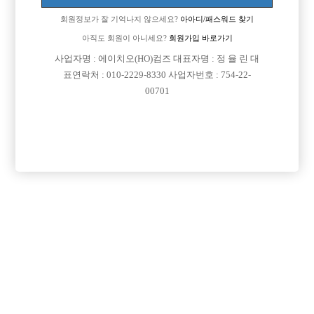
회원정보가 잘 기억나지 않으세요?
아아디/패스워드 찾기
아직도 회원이 아니세요?
회원가입 바로가기
사업자명 : 에이치오(HO)컴즈 대표자명 : 정 율 린 대
표연락처 : 010-2229-8330 사업자번호 : 754-22-
00701
프리미엄 광고
VIP 구인정보
인천-계양구
서울-강북구
경기-부천시