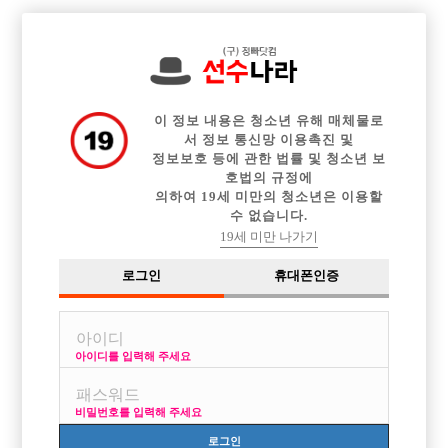

전체 구인정보
중빠 구인정보
아빠방 구인정보
웨이터 구인정보
이력서등록
이력서정보
커뮤니티
광고안내
이 정보 내용은 청소년 유해 매체물로
서 정보 통신망 이용촉진 및
정보보호 등에 관한 법률 및 청소년 보
호법의 규정에
의하여 19세 미만의 청소년은 이용할
수 없습니다.
19세 미만 나가기
로그인
휴대폰인증
아이디를 입력해 주세요
비밀번호를 입력해 주세요
로그인