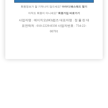
회원정보가 잘 기억나지 않으세요?
아아디/패스워드 찾기
아직도 회원이 아니세요?
회원가입 바로가기
사업자명 : 에이치오(HO)컴즈 대표자명 : 정 율 린 대
표연락처 : 010-2229-8330 사업자번호 : 754-22-
00701
프리미엄 광고
VIP 구인정보
서울-강남구
경기-성남시
인천-미추홀구