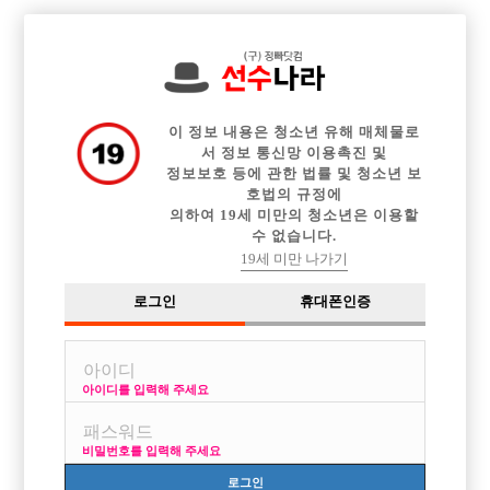

전체 구인정보
중빠 구인정보
아빠방 구인정보
웨이터 구인정보
이력서등록
이력서정보
커뮤니티
광고안내
이 정보 내용은 청소년 유해 매체물로
서 정보 통신망 이용촉진 및
정보보호 등에 관한 법률 및 청소년 보
호법의 규정에
의하여 19세 미만의 청소년은 이용할
수 없습니다.
19세 미만 나가기
로그인
휴대폰인증
아이디를 입력해 주세요
비밀번호를 입력해 주세요
로그인