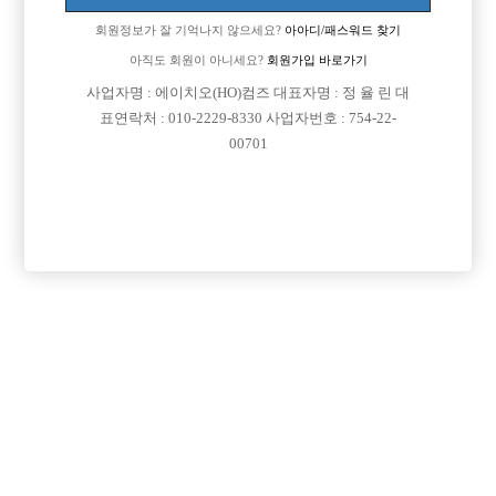
회원정보가 잘 기억나지 않으세요?
아아디/패스워드 찾기
아직도 회원이 아니세요?
회원가입 바로가기
사업자명 : 에이치오(HO)컴즈 대표자명 : 정 율 린 대
표연락처 : 010-2229-8330 사업자번호 : 754-22-
00701
프리미엄 광고
VIP 구인정보
서울-강북구
서울-강북구
서울-종로구