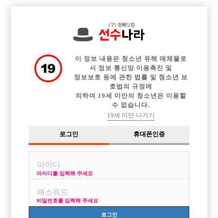

전체 구인정보
중빠 구인정보
아빠방 구인정보
웨이터 구인정보
이력서등록
이력서정보
커뮤니티
광고안내
이 정보 내용은 청소년 유해 매체물로
서 정보 통신망 이용촉진 및
정보보호 등에 관한 법률 및 청소년 보
호법의 규정에
의하여 19세 미만의 청소년은 이용할
수 없습니다.
19세 미만 나가기
로그인
휴대폰인증
아이디를 입력해 주세요
비밀번호를 입력해 주세요
로그인