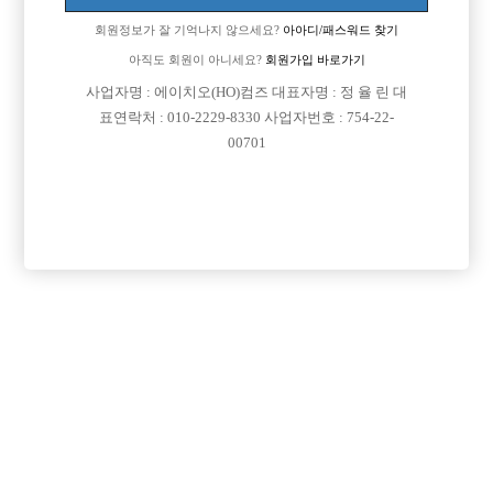
회원정보가 잘 기억나지 않으세요?
아아디/패스워드 찾기
아직도 회원이 아니세요?
회원가입 바로가기
사업자명 : 에이치오(HO)컴즈 대표자명 : 정 율 린 대
표연락처 : 010-2229-8330 사업자번호 : 754-22-
00701
프리미엄 광고
VIP 구인정보
경기-안산시
서울-영등포구
인천-미추홀구