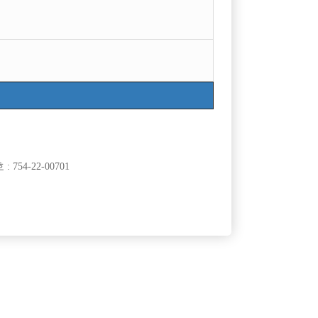
754-22-00701
클럽]
[여성전용클럽]
래클럽
워라밸
강남최초보도박스 ♡급구♡강남콜독점1등박스 초
50,000원
서울-강남구
TC
120,000원
보.투잡환영
클럽]
[여성전용클럽]
유)
홀리데이