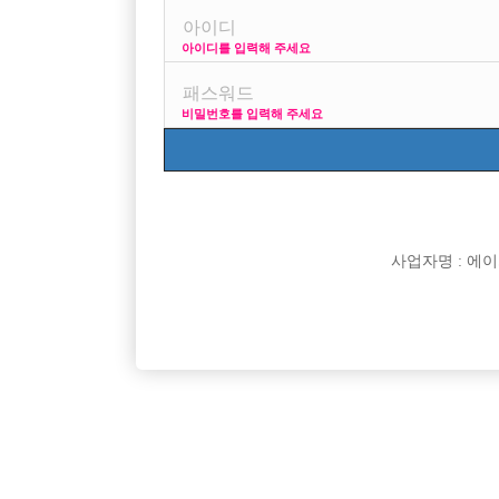
아이디를 입력해 주세요
프리미엄 광고
사
비밀번호를 입력해 주세요
VIP 구인정보
170 + 깔창
사업자명 : 에이치오
[여성전용클럽]
여성시대
인부천 일 많습니다. 초보자 환영
시화에서 
경기-부천시
TC
100,000원
경기-시
[여성전용클럽]
폭스노래광장