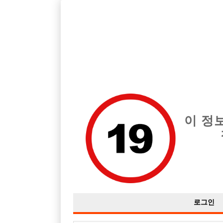
호빠, 중빠, 아빠방 구인구직을 12년 넘게 제공해온 선수나라
습니다.
전체 구인정보
중빠 구인
아빠방 구
이 정
로그인