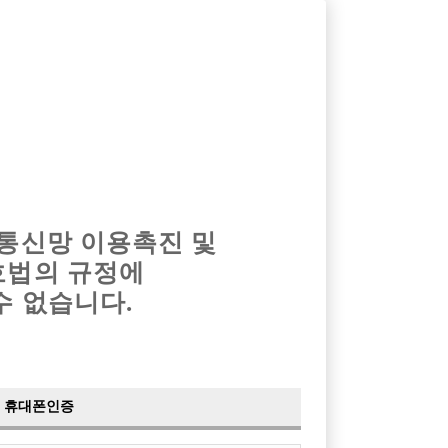
옴므알바
밤알바
회원가입
로그인
광고안내
이력서등록
마이페이지
 통신망 이용촉진 및
호법의 규정에
›
최신
공지사항
더보기
수 없습니다.
›
사이트 점검 안내
2024-05-16
›
이력서 열람 서비스 제공
2023-10-10
›
선수나라 일부 기능 업데이트
2023-09-14
›
선수나라 마지막 이벤트
2022-04-29
휴대폰인증