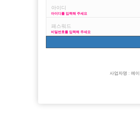
아이디를 입력해 주세요
프리미엄 광고
사이즈 걱정 말고
비밀번호를 입력해 주세요
VIP 구인정보
170 + 깔창
사업자명 : 에이치오
[여성전용클럽]
느낌표
광주 유레카 선수분들 모십니다.
[건대W]2
광주-서구
TC
70,000원
서울-광
[여성전용클럽]
뉴파라다이스