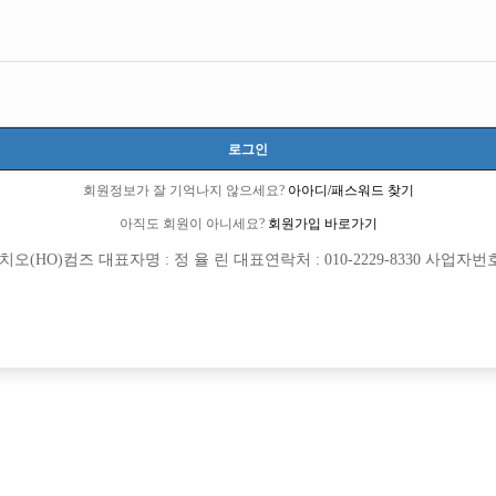
로그인
회원정보가 잘 기억나지 않으세요?
아아디/패스워드 찾기
아직도 회원이 아니세요?
회원가입 바로가기
(HO)컴즈 대표자명 : 정 율 린 대표연락처 : 010-2229-8330 사업자번호 : 
[여성전용클럽]
[여성전용
W (더블유)
W(더블
0~45세까지 T/C 6만
건대 W 임팩트 박스에서 선수 모십니다
진구
시간
60,000원
서울-광진구
시간
[여성전용클럽]
[여성전용
워라밸
스카이 가