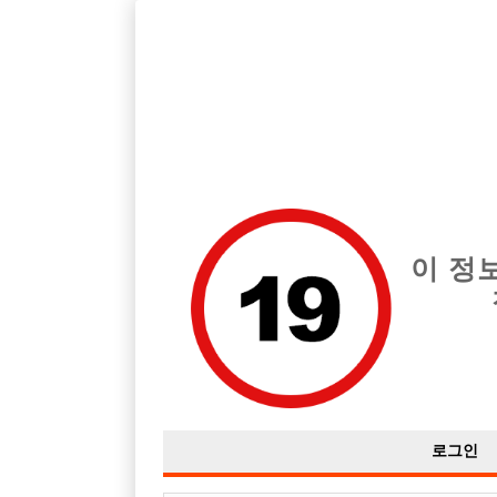
호빠, 중빠, 아빠방 구인구직을 12년 넘게 제공해온 선수나라
습니다.
전체 구인정보
중빠 구인
아빠방 구
이 정
로그인