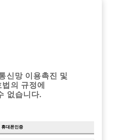
옴므알바
밤알바
회원가입
로그인
광고안내
이력서등록
마이페이지
 통신망 이용촉진 및
호법의 규정에
›
최신
공지사항
더보기
수 없습니다.
›
사이트 점검 안내
2024-05-16
›
이력서 열람 서비스 제공
2023-10-10
›
선수나라 일부 기능 업데이트
2023-09-14
›
선수나라 마지막 이벤트
2022-04-29
휴대폰인증