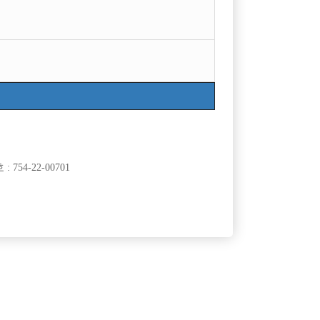
754-22-00701
클럽]
[여성전용클럽]
유)
일기장
.
★T/C당일지급★ 의리있고 예의있는 가족여러분 환
60,000원
서울-송파구
시간
60,000원
영합니다!!
클럽]
[여성전용클럽]
요주점
팡팡노래바