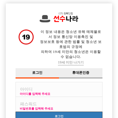

전체 구인정보
중빠 구인정보
아빠방 구인정보
웨이터 구인정보
이력서등록
이력서정보
커뮤니티
광고안내
이 정보 내용은 청소년 유해 매체물로
서 정보 통신망 이용촉진 및
정보보호 등에 관한 법률 및 청소년 보
호법의 규정에
의하여 19세 미만의 청소년은 이용할
수 없습니다.
19세 미만 나가기
로그인
휴대폰인증
아이디를 입력해 주세요
비밀번호를 입력해 주세요
로그인