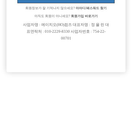
회원정보가 잘 기억나지 않으세요?
아아디/패스워드 찾기
아직도 회원이 아니세요?
회원가입 바로가기
사업자명 : 에이치오(HO)컴즈 대표자명 : 정 율 린 대
표연락처 : 010-2229-8330 사업자번호 : 754-22-
00701
프리미엄 광고
VIP 구인정보
경기-남양주시
서울-강서구
서울-강남구