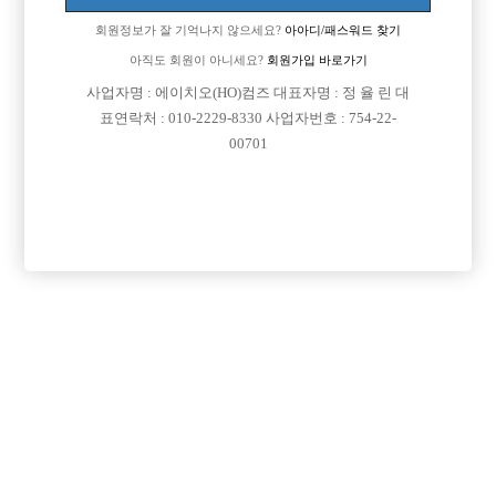
회원정보가 잘 기억나지 않으세요?
아아디/패스워드 찾기
아직도 회원이 아니세요?
회원가입 바로가기
사업자명 : 에이치오(HO)컴즈 대표자명 : 정 율 린 대
표연락처 : 010-2229-8330 사업자번호 : 754-22-
00701
프리미엄 광고
VIP 구인정보
서울-관악구
경기-성남시
서울-강북구