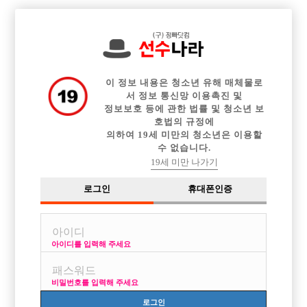

전체 구인정보
중빠 구인정보
아빠방 구인정보
웨이터 구인정보
이력서등록
이력서정보
커뮤니티
광고안내
이 정보 내용은 청소년 유해 매체물로
서 정보 통신망 이용촉진 및
정보보호 등에 관한 법률 및 청소년 보
호법의 규정에
의하여 19세 미만의 청소년은 이용할
수 없습니다.
19세 미만 나가기
로그인
휴대폰인증
아이디를 입력해 주세요
비밀번호를 입력해 주세요
로그인