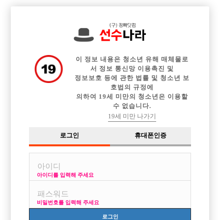

전체 구인정보
중빠 구인정보
아빠방 구인정보
웨이터 구인정보
이력서등록
이력서정보
커뮤니티
광고안내
이 정보 내용은 청소년 유해 매체물로
서 정보 통신망 이용촉진 및
정보보호 등에 관한 법률 및 청소년 보
호법의 규정에
의하여 19세 미만의 청소년은 이용할
수 없습니다.
19세 미만 나가기
로그인
휴대폰인증
아이디를 입력해 주세요
비밀번호를 입력해 주세요
로그인