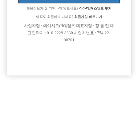
회원정보가 잘 기억나지 않으세요?
아아디/패스워드 찾기
아직도 회원이 아니세요?
회원가입 바로가기
사업자명 : 에이치오(HO)컴즈 대표자명 : 정 율 린 대
표연락처 : 010-2229-8330 사업자번호 : 754-22-
00701
프리미엄 광고
VIP 구인정보
경기-수원시
경기-수원시
경기-시흥시