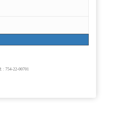
754-22-00701
클럽]
[여성전용클럽]
유)
비스트
수원 비스트 선수 모집합니다!
60,000원
경기-수원시
TC
60,000원
클럽]
[여성전용클럽]
노래
여성시대