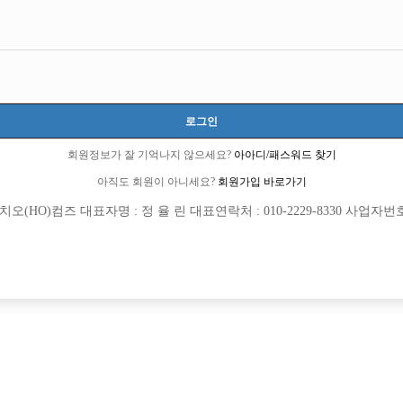
로그인
회원정보가 잘 기억나지 않으세요?
아아디/패스워드 찾기
아직도 회원이 아니세요?
회원가입 바로가기
(HO)컴즈 대표자명 : 정 율 린 대표연락처 : 010-2229-8330 사업자번호 : 
[여성전용클럽]
[여성전용
지투
W (더블
️출근시 90만원지급❤️✅️면접만 봐도 돈이
[건대W]20~45세까지 T/C 6만
로구
주급
5,000,000원
서울-광진구
시간
[여성전용클럽]
[여성전용
싸이 노래클럽
궁궐노래