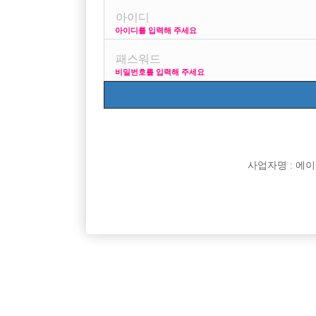
아이디를 입력해 주세요
프리미엄 광고
사이즈
비밀번호를 입력해 주세요
VIP 구인정보
170 + 깔창 = 180
사업자명 : 에이치오
[여성전용클럽]
노빠꾸 노래바
간석동 노빠꾸에서 선수 모십니다.
[중빠] ❤
인천-남동구
TC
50,000원
서울-종
생긴다✅️
[여성전용클럽]
플러팅