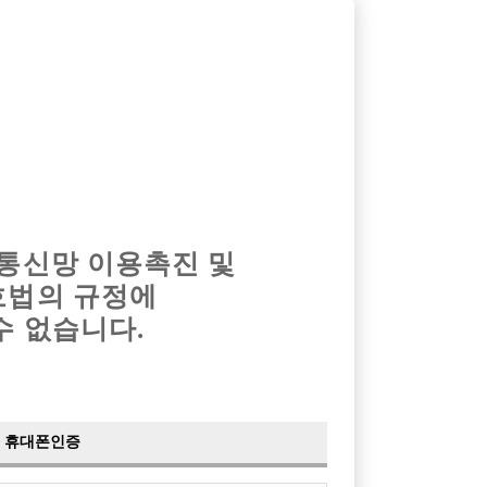
옴므알바
밤알바
회원가입
로그인
광고안내
이력서등록
마이페이지
 통신망 이용촉진 및
호법의 규정에
›
최신
공지사항
더보기
수 없습니다.
›
사이트 점검 안내
2024-05-16
›
이력서 열람 서비스 제공
2023-10-10
›
선수나라 일부 기능 업데이트
2023-09-14
›
선수나라 마지막 이벤트
2022-04-29
휴대폰인증