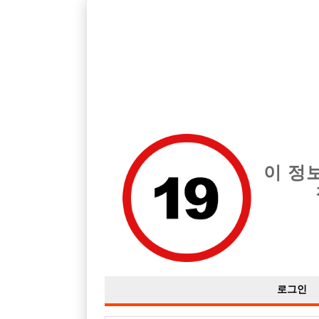
호빠, 중빠, 아빠방 구인구직을 12년 넘게 제공해온 선수나라
습니다.
전체 구인정보
중빠 구인
아빠방 구
이 정
로그인