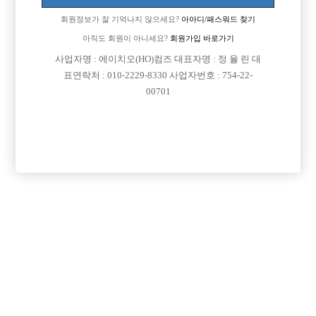
회원정보가 잘 기억나지 않으세요?
아아디/패스워드 찾기
아직도 회원이 아니세요?
회원가입 바로가기
사업자명 : 에이치오(HO)컴즈 대표자명 : 정 율 린 대
표연락처 : 010-2229-8330 사업자번호 : 754-22-
00701
프리미엄 광고
VIP 구인정보
서울-강북구
인천-계양구
경기-고양시