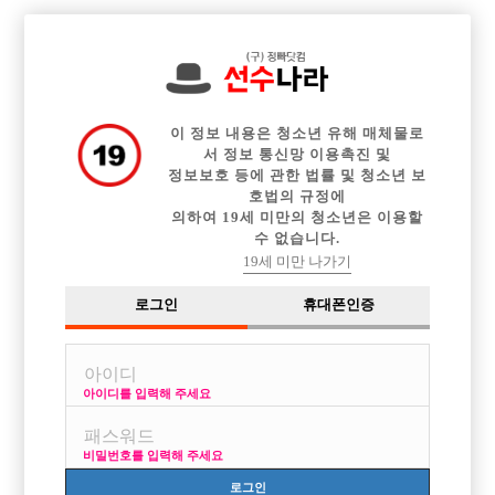

전체 구인정보
중빠 구인정보
아빠방 구인정보
웨이터 구인정보
이력서등록
이력서정보
커뮤니티
광고안내
이 정보 내용은 청소년 유해 매체물로
서 정보 통신망 이용촉진 및
정보보호 등에 관한 법률 및 청소년 보
호법의 규정에
의하여 19세 미만의 청소년은 이용할
수 없습니다.
19세 미만 나가기
로그인
휴대폰인증
아이디를 입력해 주세요
비밀번호를 입력해 주세요
로그인