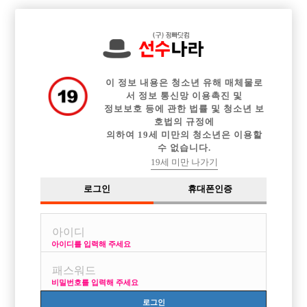

전체 구인정보
중빠 구인정보
아빠방 구인정보
웨이터 구인정보
이력서등록
이력서정보
커뮤니티
광고안내
이 정보 내용은 청소년 유해 매체물로
서 정보 통신망 이용촉진 및
정보보호 등에 관한 법률 및 청소년 보
호법의 규정에
의하여 19세 미만의 청소년은 이용할
수 없습니다.
19세 미만 나가기
로그인
휴대폰인증
아이디를 입력해 주세요
비밀번호를 입력해 주세요
로그인