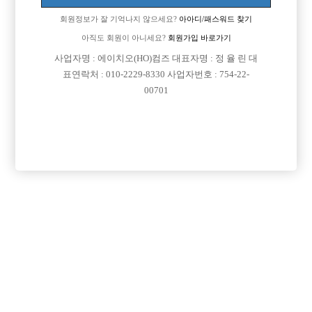
회원정보가 잘 기억나지 않으세요?
아아디/패스워드 찾기
아직도 회원이 아니세요?
회원가입 바로가기
사업자명 : 에이치오(HO)컴즈 대표자명 : 정 율 린 대
표연락처 : 010-2229-8330 사업자번호 : 754-22-
00701
프리미엄 광고
VIP 구인정보
경기-안산시
경기-의정부시
인천-미추홀구