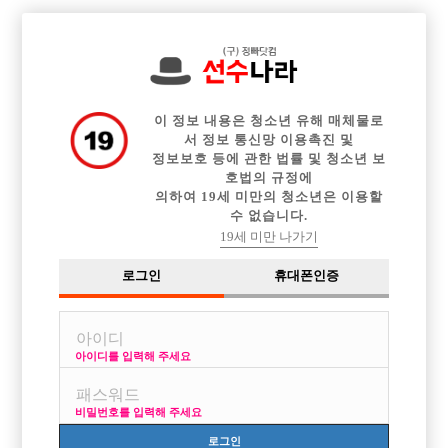

전체 구인정보
중빠 구인정보
아빠방 구인정보
웨이터 구인정보
이력서등록
이력서정보
커뮤니티
광고안내
이 정보 내용은 청소년 유해 매체물로
서 정보 통신망 이용촉진 및
정보보호 등에 관한 법률 및 청소년 보
호법의 규정에
의하여 19세 미만의 청소년은 이용할
수 없습니다.
19세 미만 나가기
로그인
휴대폰인증
아이디를 입력해 주세요
비밀번호를 입력해 주세요
로그인