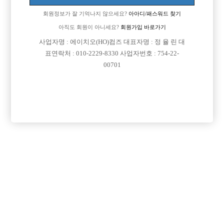
회원정보가 잘 기억나지 않으세요?
아아디/패스워드 찾기
아직도 회원이 아니세요?
회원가입 바로가기
사업자명 : 에이치오(HO)컴즈 대표자명 : 정 율 린 대
표연락처 : 010-2229-8330 사업자번호 : 754-22-
00701
프리미엄 광고
VIP 구인정보
충남-천안시
경기-안양시
경기-성남시