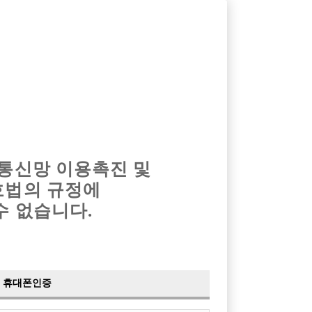
옴므알바
밤알바
회원가입
로그인
광고안내
이력서등록
마이페이지
 통신망 이용촉진 및
호법의 규정에
›
최신
공지사항
더보기
수 없습니다.
›
사이트 점검 안내
2024-05-16
›
이력서 열람 서비스 제공
2023-10-10
›
선수나라 일부 기능 업데이트
2023-09-14
›
선수나라 마지막 이벤트
2022-04-29
휴대폰인증