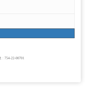
754-22-00701
클럽]
[여성전용클럽]
터
지투
[중빠] ❤️출근시 90만원지급❤️✅️면접만 봐도 돈이
50,000원
서울-종로구
주급
5,000,000원
생긴다✅️
클럽]
[여성전용클럽]
NER)
놀이터