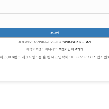
로그인
회원정보가 잘 기억나지 않으세요?
아아디/패스워드 찾기
아직도 회원이 아니세요?
회원가입 바로가기
(HO)컴즈 대표자명 : 정 율 린 대표연락처 : 010-2229-8330 사업자번호 : 
[여성전용클럽]
[여성전용
도파민 노래클럽
놀이
 연합X 단독박스
25세 이상 선수 및 소박스 구합니다.
천시
TC
50,000원
인천-남동구
TC
[여성전용클럽]
[여성전용
크리스탈노래타운
위너(WIN