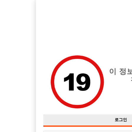
호빠, 중빠, 아빠방 구인구직을 12년 넘게 제공해온 선수나라
습니다.
전체 구인정보
중빠 구인
아빠방 구
이 정
로그인