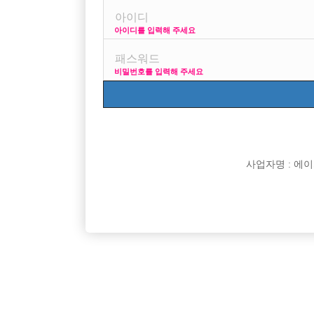
아이디를 입력해 주세요
프리미엄 광고
사이
비밀번호를 입력해 주세요
VIP 구인정보
170 + 깔창
사업자명 : 에이치오
[여성전용클럽]
자이노래빠
팁 잘나오는 대림 구로 뉴페이스 근방지역 콜넘버
부천일등!
서울-관악구
시간
50,000원
경기-부
원!
[여성전용클럽]
뉴파라다이스