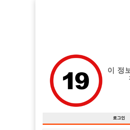
호빠, 중빠, 아빠방 구인구직을 12년 넘게 제공해온 선수나라
습니다.
전체 구인정보
중빠 구인
아빠방 구
이 정
로그인