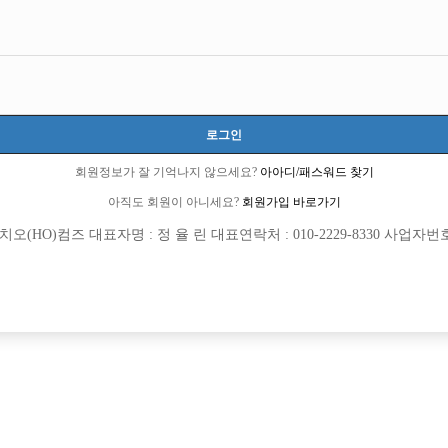
로그인
회원정보가 잘 기억나지 않으세요?
아아디/패스워드 찾기
아직도 회원이 아니세요?
회원가입 바로가기
(HO)컴즈 대표자명 : 정 율 린 대표연락처 : 010-2229-8330 사업자번호 : 
[여성전용클럽]
[여성전용
일공팔
여성시
자율,인천부천1등,콜많음
인부천박스에서 선수 급하게 모집합니
천시
TC
50,000원
경기-부천시
TC
[여성전용클럽]
[여성전용
지투
르블