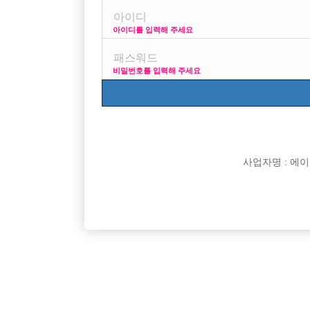
아이디를 입력해 주세요
프리미엄 광고
사이즈 걱정 말고 연
비밀번호를 입력해 주세요
VIP 구인정보
170 + 깔창 = 1
사업자명 : 에이치오
[여성전용클럽]
썬
영등포 1등 일프로!! 급구!! 선수모집 !!!
★ 출퇴근
서울-영등포구
TC
50,000원
경기-부
[여성전용클럽]
궁궐노래노래