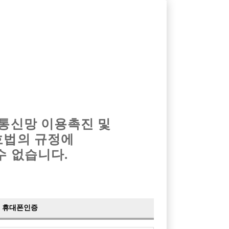
옴므알바
밤알바
회원가입
로그인
광고안내
이력서등록
마이페이지
 통신망 이용촉진 및
호법의 규정에
›
최신
공지사항
더보기
수 없습니다.
›
사이트 점검 안내
2024-05-16
›
이력서 열람 서비스 제공
2023-10-10
›
선수나라 일부 기능 업데이트
2023-09-14
›
선수나라 마지막 이벤트
2022-04-29
휴대폰인증