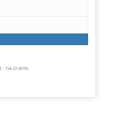
754-22-00701
클럽]
[여성전용클럽]
대
일기장
다
잠실송파 독점 10년간 1등! TC 6만 무찡 가게방 TC
50,000원
서울-송파구
시간
60,000원
10만 실지급
클럽]
[여성전용클럽]
랑
큐브노래타운