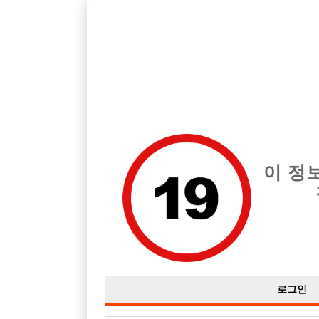
호빠, 중빠, 아빠방 구인구직을 12년 넘게 제공해온 선수나라
습니다.
전체 구인정보
중빠 구인
아빠방 구
이 정
로그인