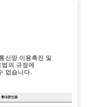
옴므알바
밤알바
회원가입
로그인
광고안내
이력서등록
마이페이지
 통신망 이용촉진 및
호법의 규정에
›
최신
공지사항
더보기
수 없습니다.
›
사이트 점검 안내
2024-05-16
›
이력서 열람 서비스 제공
2023-10-10
›
선수나라 일부 기능 업데이트
2023-09-14
›
선수나라 마지막 이벤트
2022-04-29
휴대폰인증