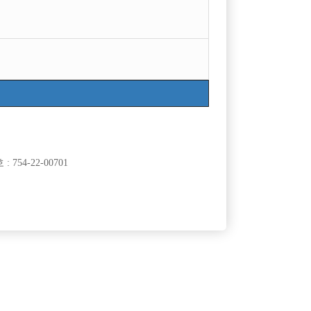
754-22-00701
클럽]
[여성전용클럽]
래클럽
벨라
수원 유일 여성전용 호스트빠 도깨비에서 선수 모집
50,000원
경기-수원시
시간
60,000원
합니다 !
클럽]
[여성전용클럽]
라
주식회사 뉴유앤미