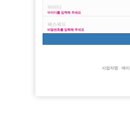
아이디를 입력해 주세요
프리미엄 광고
비밀번호를 입력해 주세요
VIP 구인정보
170 +
사업자명 : 에이치오
[여성전용클럽]
비스트(BEAST)
[무찡] 수원 대형 호스트 비스트 선수 모집합니다
★ 강북 
경기-수원시
TC
60,000원
서울-강
[여성전용클럽]
여성시대