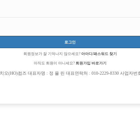
로그인
회원정보가 잘 기억나지 않으세요?
아아디/패스워드 찾기
아직도 회원이 아니세요?
회원가입 바로가기
(HO)컴즈 대표자명 : 정 율 린 대표연락처 : 010-2229-8330 사업자번호 : 
[여성전용클럽]
[여성전용
크크
도파민 노
수유 노원 1등 정통박스 선수모집 ★
부천일등! 연합X 단독박스
북구
TC
50,000원
경기-부천시
TC
[여성전용클럽]
[여성전용
테라(TERA)
티아